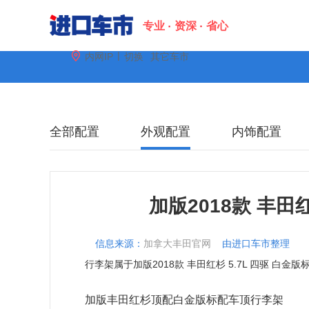
专业
资深
省心
|

内网IP
切换
其它车市
配置
图片
金融
口碑
全部配置
外观配置
内饰配置
加版2018款 丰田
信息来源：
加拿大丰田官网
由进口车市整理
行李架属于加版2018款 丰田红杉 5.7L 四驱 白金
加版丰田红杉顶配白金版标配车顶行李架