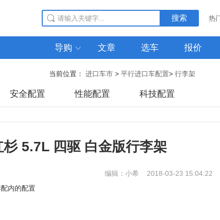
搜索
热
导购
文章
选车
报价

最新到港
当前位置：
进口车市
>
平行进口车配置
>
行李架
安全配置
性能配置
科技配置
红杉 5.7L 四驱 白金版行李架
编辑：小希 2018-03-23 15:04:22
版标配内的配置