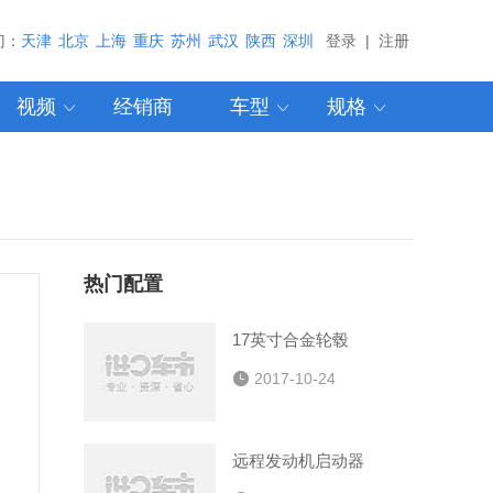
门：
天津
北京
上海
重庆
苏州
武汉
陕西
深圳
登录
|
注册
视频
经销商
车型
规格



热门配置
17英寸合金轮毂

2017-10-24
远程发动机启动器