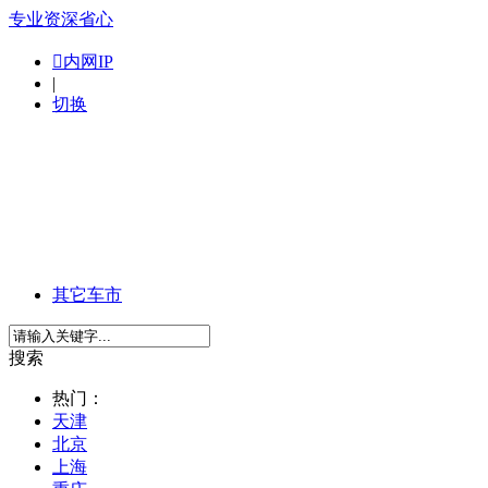
专业
资深
省心

内网IP
|
切换
其它车市
搜索
热门：
天津
北京
上海