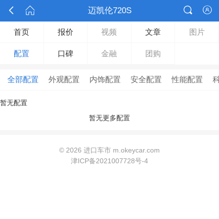



迈凯伦720S

首页
报价
视频
文章
图片
配置
口碑
金融
团购
全部配置
外观配置
内饰配置
安全配置
性能配置
暂无配置
暂无更多配置
©
2026 进口车市 m.okeycar.com
津ICP备2021007728号-4